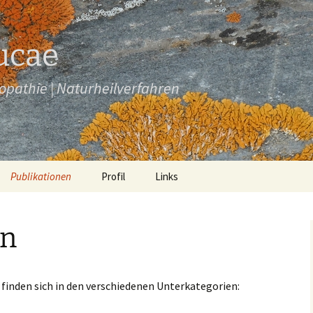
Lucae
pathie | Naturheilverfahren
Publikationen
Profil
Links
Bücher
en
Buchbeiträge
Aufsätze
 finden sich in den verschiedenen Unterkategorien:
Bearbeitungen