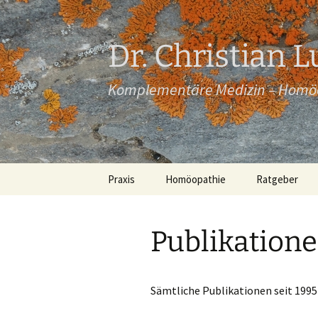
Dr. Christian 
Komplementäre Medizin – Homöo
Zum
Praxis
Homöopathie
Ratgeber
Inhalt
springen
Anfahrt
Publikation
Notfallnummern
Impressum
Sämtliche Publikationen seit 1995
Datenschutzerklärung